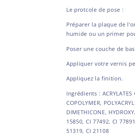
Le protcole de pose :
Préparer la plaque de l’on
humide ou un primer pour
Poser une couche de ba
Appliquer votre vernis p
Appliquez la finition.
Ingrédients : ACRYLATE
COPOLYMER, POLYACRYLI
DIMETHICONE, HYDROXYAC
15850, CI 77492, CI 77891
51319, CI 21108