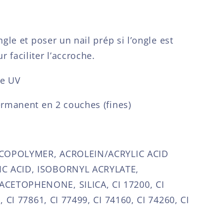
gle et poser un nail prép si l’ongle est
 faciliter l’accroche.
se UV
ermanent en 2 couches (fines)
S COPOLYMER, ACROLEIN/ACRYLIC ACID
C ACID, ISOBORNYL ACRYLATE,
ETOPHENONE, SILICA, CI 17200, CI
, CI 77861, CI 77499, CI 74160, CI 74260, CI