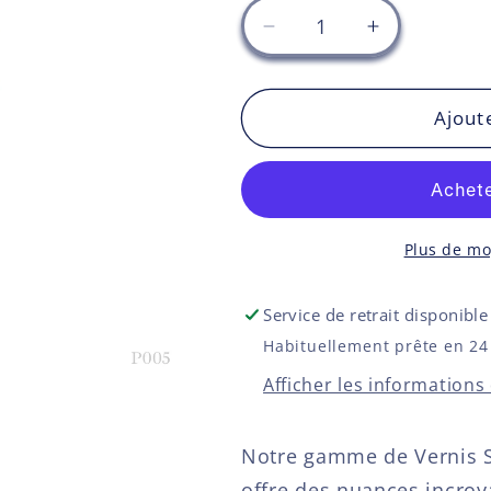
Réduire
Augmenter
la
la
quantité
quantité
de
de
Ajout
Vernis
Vernis
permanent
permanent
mini
mini
-
-
P005
P005
Plus de m
Service de retrait disponibl
Habituellement prête en 24
Afficher les informations
Notre gamme de Vernis S
offre des nuances incroy