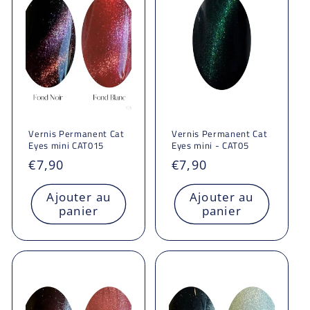
Vernis Permanent Cat
Vernis Permanent Cat
Eyes mini CAT015
Eyes mini - CAT05
Prix
€7,90
Prix
€7,90
habituel
habituel
Ajouter au
Ajouter au
panier
panier