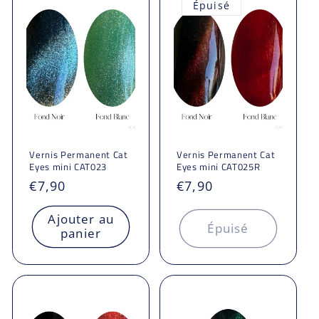
Épuisé
Vernis Permanent Cat
Vernis Permanent Cat
Eyes mini CAT023
Eyes mini CAT025R
Prix
€7,90
Prix
€7,90
habituel
habituel
Ajouter au
Épuisé
panier