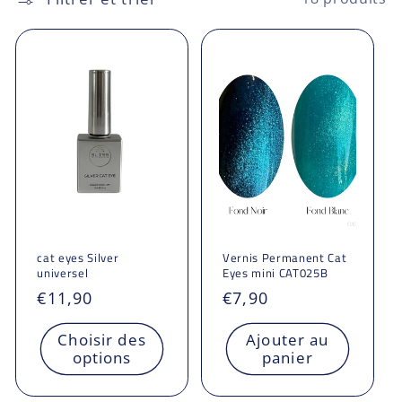
cat eyes Silver
Vernis Permanent Cat
universel
Eyes mini CAT025B
Prix
€11,90
Prix
€7,90
habituel
habituel
Choisir des
Ajouter au
options
panier