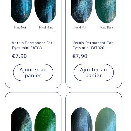
Vernis Permanent Cat
Vernis Permanent Cat
Eyes mini CAT08
Eyes mini CAT026
Prix
€7,90
Prix
€7,90
habituel
habituel
Ajouter au
Ajouter au
panier
panier