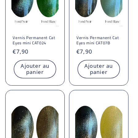
Vernis Permanent Cat
Vernis Permanent Cat
Eyes mini CAT024
Eyes mini CAT07B
Prix
€7,90
Prix
€7,90
habituel
habituel
Ajouter au
Ajouter au
panier
panier