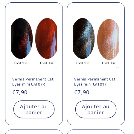
Vernis Permanent Cat
Vernis Permanent Cat
Eyes mini CAT07R
Eyes mini CAT017
Prix
€7,90
Prix
€7,90
habituel
habituel
Ajouter au
Ajouter au
panier
panier