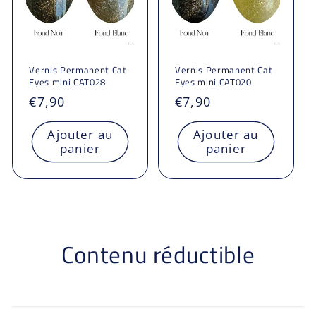
Vernis Permanent Cat
Vernis Permanent Cat
Eyes mini CAT028
Eyes mini CAT020
Prix
€7,90
Prix
€7,90
habituel
habituel
Ajouter au
Ajouter au
panier
panier
Contenu réductible