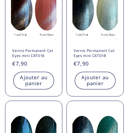
Vernis Permanent Cat
Vernis Permanent Cat
Eyes mini CAT016
Eyes mini CAT018
Prix
€7,90
Prix
€7,90
habituel
habituel
Ajouter au
Ajouter au
panier
panier