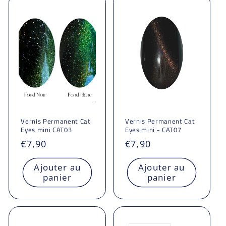
Vernis Permanent Cat
Vernis Permanent Cat
Eyes mini CAT03
Eyes mini - CAT07
Prix
€7,90
Prix
€7,90
habituel
habituel
Ajouter au
Ajouter au
panier
panier