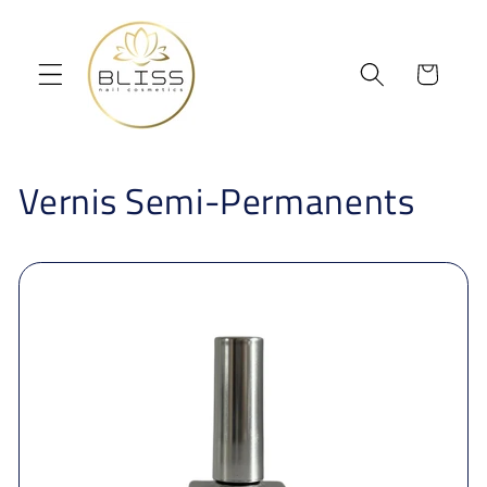
et
passer
au
contenu
Panier
Vernis Semi-Permanents